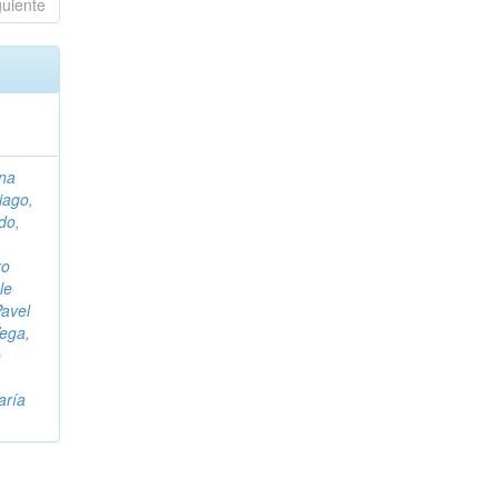
guiente
na
iago,
do,
ro
le
Pavel
Vega,
o
aría