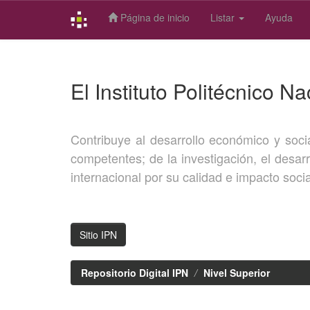
Página de inicio
Listar
Ayuda
Skip
navigation
El Instituto Politécnico Na
Contribuye al desarrollo económico y socia
competentes; de la investigación, el desar
internacional por su calidad e impacto socia
Sitio IPN
Repositorio Digital IPN
Nivel Superior