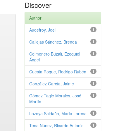
Discover
Author
Audefroy, Joel
1
Callejas Sánchez, Brenda
1
Colmenero Búzali, Ezequiel
1
Ángel
Cuesta Roque, Rodrigo Rubén
1
González García, Jaime
1
Gómez Tagle Morales, José
1
Martín
Lozoya Saldaña, María Lorena
1
Tena Núnez, Ricardo Antonio
1