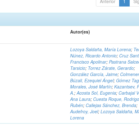
Anterior
1
Si
Autor(es)
Lozoya Saldaña, María Lorena
;
Te
Núnez, Ricardo Antonio
;
Cruz Sant
Francisco Apolinar
;
Pastrana Salce
Tarsicio
;
Torrez Zárate, Gerardo
;
González García, Jaime
;
Colmene
Búzali, Ezequiel Ángel
;
Gómez Tag
Morales, José Martín
;
Kazantsev, 
A.
;
Acosta Sol, Eugenia
;
Carbajal 
Ana Laura
;
Cuesta Roque, Rodrig
Rubén
;
Callejas Sánchez, Brenda
;
Audefroy, Joel
;
Lozoya Saldaña, M
Lorena