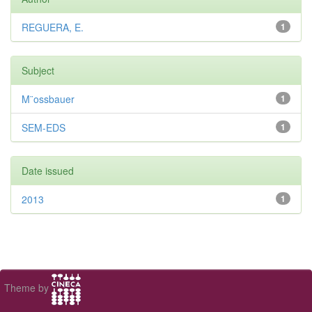
REGUERA, E.
1
Subject
M¨ossbauer
1
SEM-EDS
1
Date issued
2013
1
Theme by