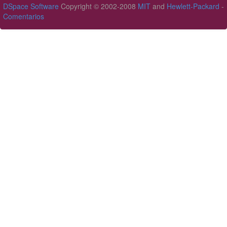
DSpace Software
Copyright © 2002-2008
MIT
and
Hewlett-Packard
-
Comentarios