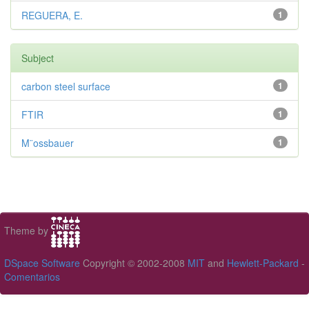
REGUERA, E.
1
Subject
carbon steel surface
1
FTIR
1
M¨ossbauer
1
Theme by
DSpace Software
Copyright © 2002-2008
MIT
and
Hewlett-Packard
-
Comentarios