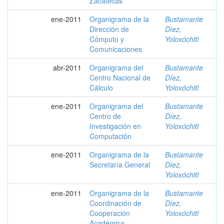
Zacatecas
ene-2011
Organigrama de la
Bustamante
Dirección de
Díez,
Cómputo y
Yoloxóchitl
Comunicaciones
abr-2011
Organigrama del
Bustamante
Centro Nacional de
Díez,
Cálculo
Yoloxóchitl
ene-2011
Organigrama del
Bustamante
Centro de
Díez,
Investigación en
Yoloxóchitl
Computación
ene-2011
Organigrama de la
Bustamante
Secretaría General
Díez,
Yoloxóchitl
ene-2011
Organigrama de la
Bustamante
Coordinación de
Díez,
Cooperación
Yoloxóchitl
Académica