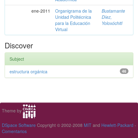
ene-2011
Organigrama de la
Bustamante
Unidad Politécnica
Díez,
para la Educación
Yoloxóchitl
Virtual
Discover
Subject
estructura orgánica
46
Theme by
DSpace Software
Copyright © 2002-2008
MIT
and
Hewlett-Packard
-
Comentarios