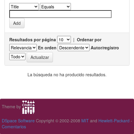
Resultados por página
|
Ordenar por
En orden
Autor/registro
La búsqueda no ha producido resultados.
Theme by
DSpace Software
Copyright © 2002-2008
MIT
and
Hewlett-Packard
-
Comentarios